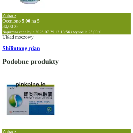
Zobacz
Oceniono
5.00
na 5
30,00
zł
Najniższa cena była 2026-07-29 13:13:56 i wynosiła
25,00
zł
Układ moczowy
Shilintong pian
Podobne produkty
Zobacz