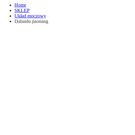
Home
SKLEP
Układ moczowy
Dabaidu jiaonang