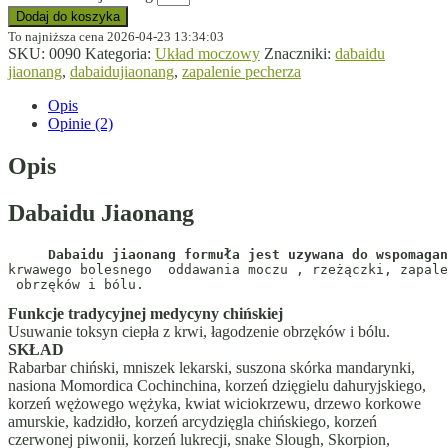
Dodaj do koszyka
To najniższa cena 2026-04-23 13:34:03
SKU:
0090
Kategoria:
Układ moczowy
Znaczniki:
dabaidu
jiaonang
,
dabaidujiaonang
,
zapalenie pecherza
Opis
Opinie (2)
Opis
Dabaidu Jiaonang
     Dabaidu jiaonang formuła jest uzywana do wspomagan
krwawego bolesnego  oddawania moczu , rzeżączki, zapale
 obrzęków i bólu.
Funkcje tradycyjnej medycyny chińskiej
Usuwanie toksyn ciepła z krwi, łagodzenie obrzęków i bólu.
SKŁAD
Rabarbar chiński, mniszek lekarski, suszona skórka mandarynki,
nasiona Momordica Cochinchina, korzeń dzięgielu dahuryjskiego,
korzeń wężowego wężyka, kwiat wiciokrzewu, drzewo korkowe
amurskie, kadzidło, korzeń arcydzięgla chińskiego, korzeń
czerwonej piwonii, korzeń lukrecji, snake Slough, Skorpion,