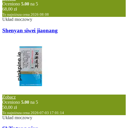
Oceniono
5.00
na 5
68,00
zł
To najniższa cena 2026:08:08
Układ moczowy
Shenyan siwei jiaonang
Zobacz
Oceniono
5.00
na 5
50,00
zł
To najniższa cena 2026-07-03 17:01:14
Układ moczowy