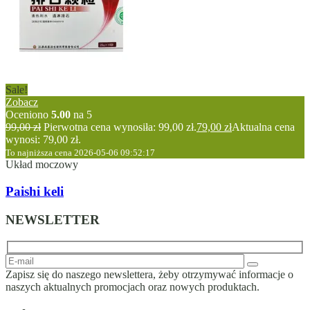
Sale!
Zobacz
Oceniono
5.00
na 5
99,00
zł
Pierwotna cena wynosiła: 99,00 zł.
79,00
zł
Aktualna cena
wynosi: 79,00 zł.
To najniższa cena 2026-05-06 09:52:17
Układ moczowy
Paishi keli
NEWSLETTER
Zapisz się do naszego newslettera, żeby otrzymywać informacje o
naszych aktualnych promocjach oraz nowych produktach.