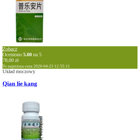
Zobacz
Oceniono
5.00
na 5
78,00
zł
To najniższa cena 2026-04-23 12:55:11
Układ moczowy
Qian lie kang