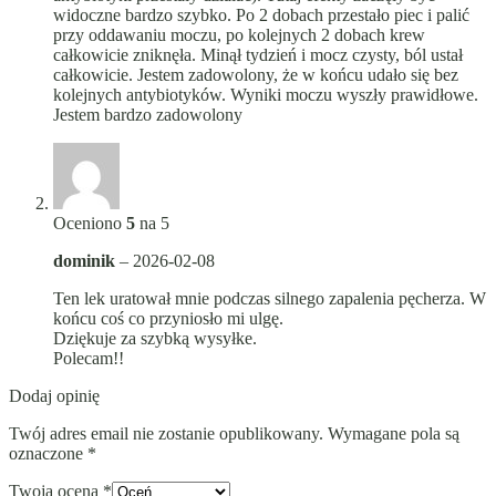
widoczne bardzo szybko. Po 2 dobach przestało piec i palić
przy oddawaniu moczu, po kolejnych 2 dobach krew
całkowicie zniknęła. Minął tydzień i mocz czysty, ból ustał
całkowicie. Jestem zadowolony, że w końcu udało się bez
kolejnych antybiotyków. Wyniki moczu wyszły prawidłowe.
Jestem bardzo zadowolony
Oceniono
5
na 5
dominik
–
2026-02-08
Ten lek uratował mnie podczas silnego zapalenia pęcherza. W
końcu coś co przyniosło mi ulgę.
Dziękuje za szybką wysyłke.
Polecam!!
Dodaj opinię
Twój adres email nie zostanie opublikowany.
Wymagane pola są
oznaczone
*
Twoja ocena
*