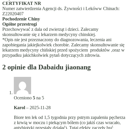
CERTYFIKAT NR
Numer zatwierdzenia Agencji ds. Żywności i Lekóww Chinach:
Z22020407
Pochodzenie Chiny
Ogólne przestrogi
Przechowywać z dala od zwierząt i dzieci. Zalecamy
skonsultowanie się z lekarzem medycyny chinskiej.
*Opis nie jest przeznaczony do diagnozowania, leczenia ani
zapobiegania jakiejkolwiek chorobie. Zalecamy skonsultowanie się
lekarzem medycyny chińskiej przed spożyciem produktów ,oraz w
przypadku jakichkolwiek pytań dotyczących zdrowia.
2 opinie dla
Dabaidu jiaonang
Oceniono
5
na 5
Karol
–
2025-11-28
Biore ten lek od 1,5 tygodnia przy pstrym zapaleniu pęcherza
z krwią w moczu i piekącym bólem (co jakiś czas wracało,
antybiotyki przestały działać). Tutaj efekty zaczęły być