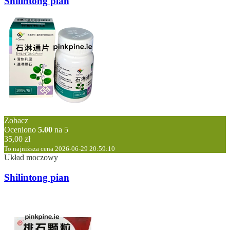
Shilintong pian
Zobacz
Oceniono
5.00
na 5
35,00
zł
To najniższa cena 2026-06-29 20:59:10
Układ moczowy
Shilintong pian