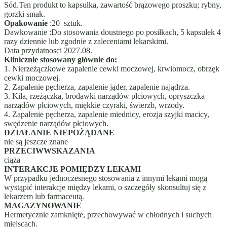
Sód.Ten produkt to kapsułka, zawartość brązowego proszku; rybny,
gorzki smak.
Opakowanie
:20 sztuk.
Dawkowanie :Do stosowania doustnego po posiłkach, 5 kapsułek 4
razy dziennie lub zgodnie z zaleceniami lekarskimi.
Data przydatnosci 2027.08.
Klinicznie stosowany głównie do:
1. Nierzeżączkowe zapalenie cewki moczowej, krwiomocz, obrzęk
cewki moczowej.
2. Zapalenie pęcherza, zapalenie jąder, zapalenie najądrza.
3. Kiła, rzeżączka, brodawki narządów płciowych, opryszczka
narządów płciowych, miękkie czyraki, świerzb, wrzody.
4. Zapalenie pęcherza, zapalenie miednicy, erozja szyjki macicy,
swędzenie narządów płciowych.
DZIAŁANIE NIEPOŻĄDANE
nie są jeszcze znane
PRZECIWWSKAZANIA
ciąża
INTERAKCJE POMIĘDZY LEKAMI
W przypadku jednoczesnego stosowania z innymi lekami mogą
wystąpić interakcje między lekami, o szczegóły skonsultuj się z
lekarzem lub farmaceutą.
MAGAZYNOWANIE
Hermetycznie zamknięte, przechowywać w chłodnych i suchych
miejscach.